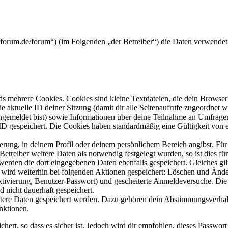
rickforum.de/forum“) (im Folgenden „der Betreiber“) die Daten verwend
s mehrere Cookies. Cookies sind kleine Textdateien, die dein Browser 
ie aktuelle ID deiner Sitzung (damit dir alle Seitenaufrufe zugeordnet
angemeldet bist) sowie Informationen über deine Teilnahme an Umfragen
ID gespeichert. Die Cookies haben standardmäßig eine Gültigkeit von e
ierung, in deinem Profil oder deinem persönlichem Bereich angibst. Für
reiber weitere Daten als notwendig festgelegt wurden, so ist dies für 
 werden die dort eingegebenen Daten ebenfalls gespeichert. Gleiches gi
e wird weiterhin bei folgenden Aktionen gespeichert: Löschen und Änd
ktivierung, Benutzer-Passwort) und gescheiterte Anmeldeversuche. D
d nicht dauerhaft gespeichert.
eitere Daten gespeichert werden. Dazu gehören dein Abstimmungsverhal
nktionen.
ert, so dass es sicher ist. Jedoch wird dir empfohlen, dieses Passwor