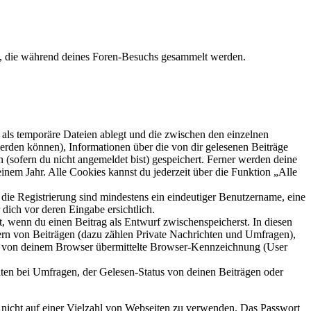
et, die während deines Foren-Besuchs gesammelt werden.
als temporäre Dateien ablegt und die zwischen den einzelnen
 werden können), Informationen über die von dir gelesenen Beiträge
 (sofern du nicht angemeldet bist) gespeichert. Ferner werden deine
inem Jahr. Alle Cookies kannst du jederzeit über die Funktion „Alle
 die Registrierung sind mindestens ein eindeutiger Benutzername, eine
dich vor deren Eingabe ersichtlich.
lt, wenn du einen Beitrag als Entwurf zwischenspeicherst. In diesen
ern von Beiträgen (dazu zählen Private Nachrichten und Umfragen),
ie von deinem Browser übermittelte Browser-Kennzeichnung (User
ten bei Umfragen, der Gelesen-Status von deinen Beiträgen oder
t nicht auf einer Vielzahl von Webseiten zu verwenden. Das Passwort