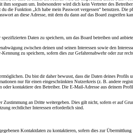
it ihm sorgsam um. Insbesondere wird dich kein Vertreter des Betreibe
nst du die Funktion „Ich habe mein Passwort vergessen“ benutzen. Di
asswort an diese Adresse, mit dem du dann auf das Board zugreifen kan
r spezifizierten Daten zu speichern, um das Board betreiben und anbiet
ssenabwägung zwischen deinen und seinen Interessen sowie den Interes
-Kennung zu speichern, sofern dies zur Gefahrenabwehr oder zur recht
möglichen. Du bist dir daher bewusst, dass die Daten deines Profils und
mationen nur für einen eingeschränkten Nutzerkreis (z. B. andere regist
oder kontaktiere den Betreiber. Die E-Mail-Adresse aus deinem Profil 
r Zustimmung an Dritte weitergeben. Dies gilt nicht, sofern er auf Gr
zung rechtlicher Interessen erforderlich sind.
ngegebenen Kontaktdaten zu kontaktieren, sofern dies zur Übermittlung z