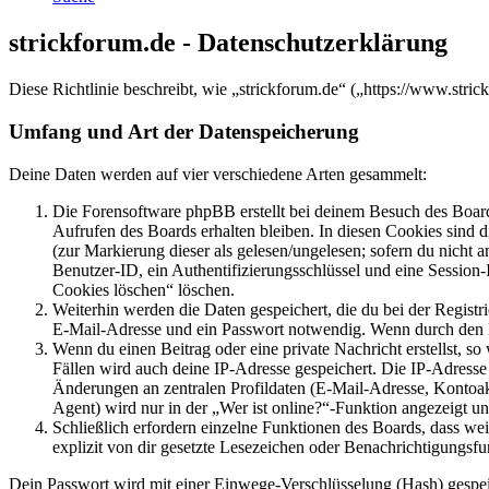
strickforum.de - Datenschutzerklärung
Diese Richtlinie beschreibt, wie „strickforum.de“ („https://www.st
Umfang und Art der Datenspeicherung
Deine Daten werden auf vier verschiedene Arten gesammelt:
Die Forensoftware phpBB erstellt bei deinem Besuch des Board
Aufrufen des Boards erhalten bleiben. In diesen Cookies sind d
(zur Markierung dieser als gelesen/ungelesen; sofern du nicht 
Benutzer-ID, ein Authentifizierungsschlüssel und eine Session-
Cookies löschen“ löschen.
Weiterhin werden die Daten gespeichert, die du bei der Registr
E-Mail-Adresse und ein Passwort notwendig. Wenn durch den Bet
Wenn du einen Beitrag oder eine private Nachricht erstellst, so
Fällen wird auch deine IP-Adresse gespeichert. Die IP-Adress
Änderungen an zentralen Profildaten (E-Mail-Adresse, Kontoa
Agent) wird nur in der „Wer ist online?“-Funktion angezeigt un
Schließlich erfordern einzelne Funktionen des Boards, dass w
explizit von dir gesetzte Lesezeichen oder Benachrichtigungsfu
Dein Passwort wird mit einer Einwege-Verschlüsselung (Hash) gespeich