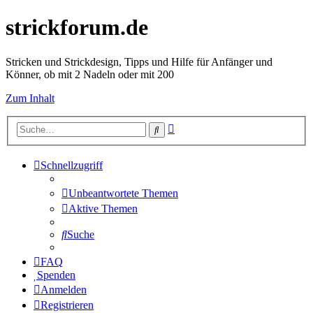
strickforum.de
Stricken und Strickdesign, Tipps und Hilfe für Anfänger und
Könner, ob mit 2 Nadeln oder mit 200
Zum Inhalt
Erweiterte
Suche
Suche
Schnellzugriff
Unbeantwortete Themen
Aktive Themen
Suche
FAQ
Spenden
Anmelden
Registrieren