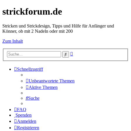
strickforum.de
Stricken und Strickdesign, Tipps und Hilfe für Anfänger und
Könner, ob mit 2 Nadeln oder mit 200
Zum Inhalt
Erweiterte
Suche
Suche
Schnellzugriff
Unbeantwortete Themen
Aktive Themen
Suche
FAQ
Spenden
Anmelden
Registrieren