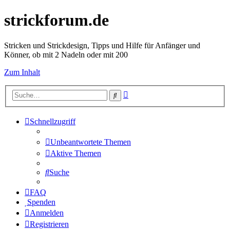
strickforum.de
Stricken und Strickdesign, Tipps und Hilfe für Anfänger und
Könner, ob mit 2 Nadeln oder mit 200
Zum Inhalt
Erweiterte
Suche
Suche
Schnellzugriff
Unbeantwortete Themen
Aktive Themen
Suche
FAQ
Spenden
Anmelden
Registrieren