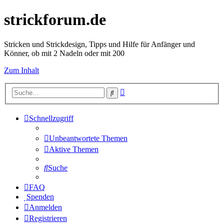
strickforum.de
Stricken und Strickdesign, Tipps und Hilfe für Anfänger und
Könner, ob mit 2 Nadeln oder mit 200
Zum Inhalt
Erweiterte
Suche
Suche
Schnellzugriff
Unbeantwortete Themen
Aktive Themen
Suche
FAQ
Spenden
Anmelden
Registrieren