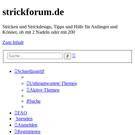
strickforum.de
Stricken und Strickdesign, Tipps und Hilfe für Anfänger und
Könner, ob mit 2 Nadeln oder mit 200
Zum Inhalt
Erweiterte
Suche
Suche
Schnellzugriff
Unbeantwortete Themen
Aktive Themen
Suche
FAQ
Spenden
Anmelden
Registrieren