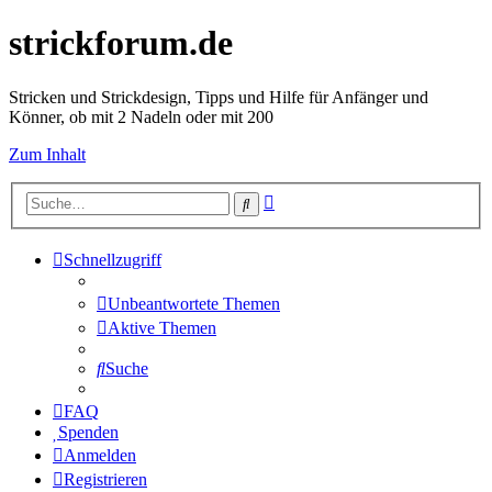
strickforum.de
Stricken und Strickdesign, Tipps und Hilfe für Anfänger und
Könner, ob mit 2 Nadeln oder mit 200
Zum Inhalt
Erweiterte
Suche
Suche
Schnellzugriff
Unbeantwortete Themen
Aktive Themen
Suche
FAQ
Spenden
Anmelden
Registrieren