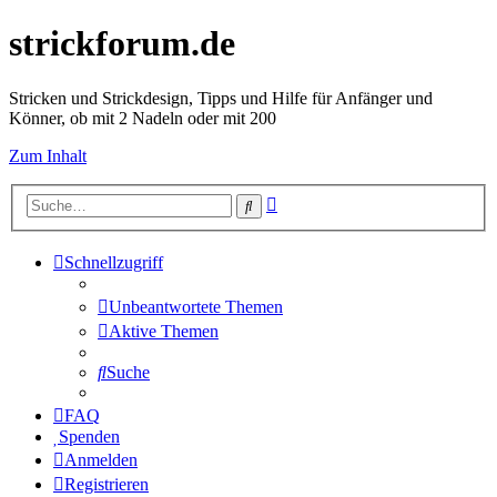
strickforum.de
Stricken und Strickdesign, Tipps und Hilfe für Anfänger und
Könner, ob mit 2 Nadeln oder mit 200
Zum Inhalt
Erweiterte
Suche
Suche
Schnellzugriff
Unbeantwortete Themen
Aktive Themen
Suche
FAQ
Spenden
Anmelden
Registrieren