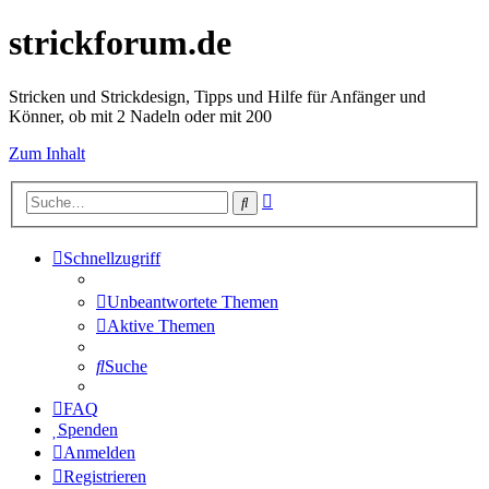
strickforum.de
Stricken und Strickdesign, Tipps und Hilfe für Anfänger und
Könner, ob mit 2 Nadeln oder mit 200
Zum Inhalt
Erweiterte
Suche
Suche
Schnellzugriff
Unbeantwortete Themen
Aktive Themen
Suche
FAQ
Spenden
Anmelden
Registrieren