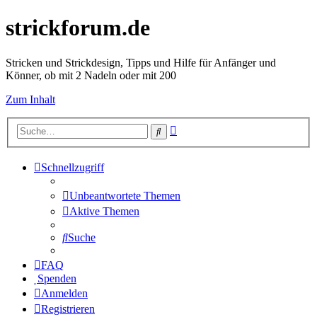
strickforum.de
Stricken und Strickdesign, Tipps und Hilfe für Anfänger und
Könner, ob mit 2 Nadeln oder mit 200
Zum Inhalt
Erweiterte
Suche
Suche
Schnellzugriff
Unbeantwortete Themen
Aktive Themen
Suche
FAQ
Spenden
Anmelden
Registrieren