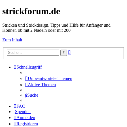
strickforum.de
Stricken und Strickdesign, Tipps und Hilfe für Anfänger und
Könner, ob mit 2 Nadeln oder mit 200
Zum Inhalt
Erweiterte
Suche
Suche
Schnellzugriff
Unbeantwortete Themen
Aktive Themen
Suche
FAQ
Spenden
Anmelden
Registrieren