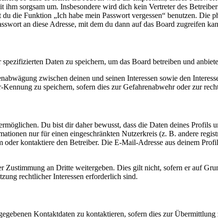
it ihm sorgsam um. Insbesondere wird dich kein Vertreter des Betreibe
nst du die Funktion „Ich habe mein Passwort vergessen“ benutzen. Di
asswort an diese Adresse, mit dem du dann auf das Board zugreifen kan
r spezifizierten Daten zu speichern, um das Board betreiben und anbiet
ssenabwägung zwischen deinen und seinen Interessen sowie den Interes
-Kennung zu speichern, sofern dies zur Gefahrenabwehr oder zur recht
möglichen. Du bist dir daher bewusst, dass die Daten deines Profils und
mationen nur für einen eingeschränkten Nutzerkreis (z. B. andere regist
oder kontaktiere den Betreiber. Die E-Mail-Adresse aus deinem Profil 
r Zustimmung an Dritte weitergeben. Dies gilt nicht, sofern er auf Gr
zung rechtlicher Interessen erforderlich sind.
ngegebenen Kontaktdaten zu kontaktieren, sofern dies zur Übermittlung z