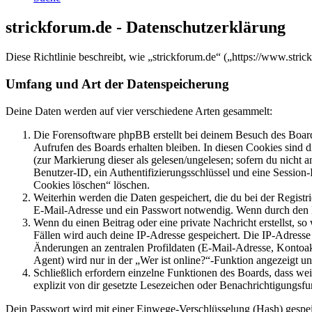
strickforum.de - Datenschutzerklärung
Diese Richtlinie beschreibt, wie „strickforum.de“ („https://www.st
Umfang und Art der Datenspeicherung
Deine Daten werden auf vier verschiedene Arten gesammelt:
Die Forensoftware phpBB erstellt bei deinem Besuch des Board
Aufrufen des Boards erhalten bleiben. In diesen Cookies sind d
(zur Markierung dieser als gelesen/ungelesen; sofern du nicht 
Benutzer-ID, ein Authentifizierungsschlüssel und eine Session-
Cookies löschen“ löschen.
Weiterhin werden die Daten gespeichert, die du bei der Registr
E-Mail-Adresse und ein Passwort notwendig. Wenn durch den Bet
Wenn du einen Beitrag oder eine private Nachricht erstellst, so
Fällen wird auch deine IP-Adresse gespeichert. Die IP-Adress
Änderungen an zentralen Profildaten (E-Mail-Adresse, Kontoa
Agent) wird nur in der „Wer ist online?“-Funktion angezeigt un
Schließlich erfordern einzelne Funktionen des Boards, dass w
explizit von dir gesetzte Lesezeichen oder Benachrichtigungsfu
Dein Passwort wird mit einer Einwege-Verschlüsselung (Hash) gespeich