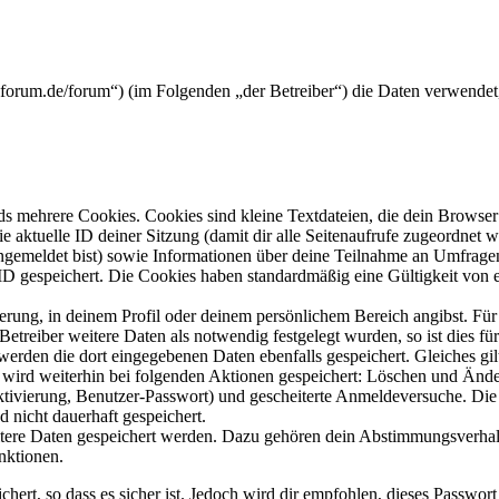
rickforum.de/forum“) (im Folgenden „der Betreiber“) die Daten verwend
s mehrere Cookies. Cookies sind kleine Textdateien, die dein Browser 
ie aktuelle ID deiner Sitzung (damit dir alle Seitenaufrufe zugeordnet
angemeldet bist) sowie Informationen über deine Teilnahme an Umfragen
ID gespeichert. Die Cookies haben standardmäßig eine Gültigkeit von e
ierung, in deinem Profil oder deinem persönlichem Bereich angibst. Für
reiber weitere Daten als notwendig festgelegt wurden, so ist dies für 
 werden die dort eingegebenen Daten ebenfalls gespeichert. Gleiches gi
e wird weiterhin bei folgenden Aktionen gespeichert: Löschen und Änd
ktivierung, Benutzer-Passwort) und gescheiterte Anmeldeversuche. D
d nicht dauerhaft gespeichert.
eitere Daten gespeichert werden. Dazu gehören dein Abstimmungsverhal
nktionen.
ert, so dass es sicher ist. Jedoch wird dir empfohlen, dieses Passwor