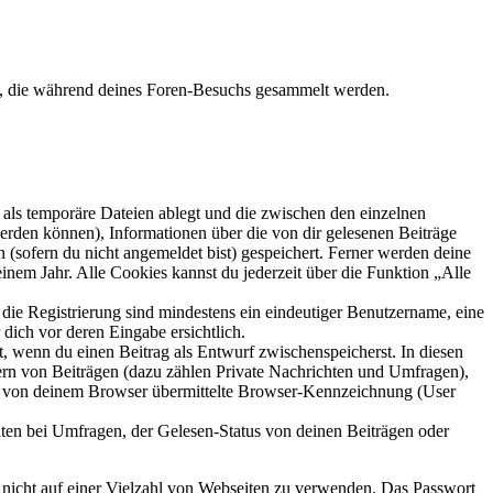
et, die während deines Foren-Besuchs gesammelt werden.
als temporäre Dateien ablegt und die zwischen den einzelnen
 werden können), Informationen über die von dir gelesenen Beiträge
 (sofern du nicht angemeldet bist) gespeichert. Ferner werden deine
inem Jahr. Alle Cookies kannst du jederzeit über die Funktion „Alle
 die Registrierung sind mindestens ein eindeutiger Benutzername, eine
dich vor deren Eingabe ersichtlich.
lt, wenn du einen Beitrag als Entwurf zwischenspeicherst. In diesen
ern von Beiträgen (dazu zählen Private Nachrichten und Umfragen),
ie von deinem Browser übermittelte Browser-Kennzeichnung (User
ten bei Umfragen, der Gelesen-Status von deinen Beiträgen oder
t nicht auf einer Vielzahl von Webseiten zu verwenden. Das Passwort