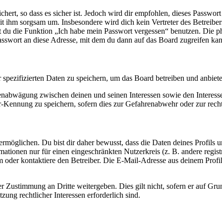
ert, so dass es sicher ist. Jedoch wird dir empfohlen, dieses Passwor
it ihm sorgsam um. Insbesondere wird dich kein Vertreter des Betreibe
nst du die Funktion „Ich habe mein Passwort vergessen“ benutzen. Di
asswort an diese Adresse, mit dem du dann auf das Board zugreifen kan
r spezifizierten Daten zu speichern, um das Board betreiben und anbiet
ssenabwägung zwischen deinen und seinen Interessen sowie den Interes
-Kennung zu speichern, sofern dies zur Gefahrenabwehr oder zur recht
möglichen. Du bist dir daher bewusst, dass die Daten deines Profils und
mationen nur für einen eingeschränkten Nutzerkreis (z. B. andere regist
oder kontaktiere den Betreiber. Die E-Mail-Adresse aus deinem Profil 
r Zustimmung an Dritte weitergeben. Dies gilt nicht, sofern er auf Gr
zung rechtlicher Interessen erforderlich sind.