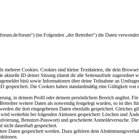
rickforum.de/forum“) (im Folgenden „der Betreiber“) die Daten verwend
s mehrere Cookies. Cookies sind kleine Textdateien, die dein Browser 
ie aktuelle ID deiner Sitzung (damit dir alle Seitenaufrufe zugeordnet
angemeldet bist) sowie Informationen über deine Teilnahme an Umfragen
ID gespeichert. Die Cookies haben standardmäßig eine Gültigkeit von e
ierung, in deinem Profil oder deinem persönlichem Bereich angibst. Für
reiber weitere Daten als notwendig festgelegt wurden, so ist dies für 
 werden die dort eingegebenen Daten ebenfalls gespeichert. Gleiches gi
e wird weiterhin bei folgenden Aktionen gespeichert: Löschen und Änd
ktivierung, Benutzer-Passwort) und gescheiterte Anmeldeversuche. D
d nicht dauerhaft gespeichert.
eitere Daten gespeichert werden. Dazu gehören dein Abstimmungsverhal
nktionen.