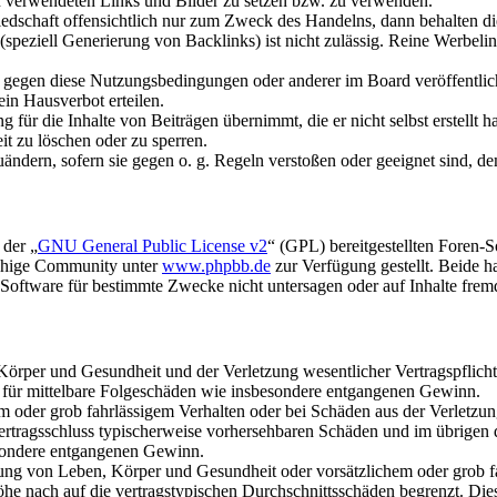
gen verwendeten Links und Bilder zu setzen bzw. zu verwenden.
liedschaft offensichtlich nur zum Zweck des Handelns, dann behalten d
speziell Generierung von Backlinks) ist nicht zulässig. Reine Werbel
n gegen diese Nutzungsbedingungen oder anderer im Board veröffentli
in Hausverbot erteilen.
für die Inhalte von Beiträgen übernimmt, die er nicht selbst erstellt 
it zu löschen oder zu sperren.
uändern, sofern sie gegen o. g. Regeln verstoßen oder geeignet sind, 
 der „
GNU General Public License v2
“ (GPL) bereitgestellten Foren-
achige Community unter
www.phpbb.de
zur Verfügung gestellt. Beide h
oftware für bestimmte Zwecke nicht untersagen oder auf Inhalte frem
rper und Gesundheit und der Verletzung wesentlicher Vertragspflichten
ch für mittelbare Folgeschäden wie insbesondere entgangenen Gewinn.
em oder grob fahrlässigem Verhalten oder bei Schäden aus der Verletz
i Vertragsschluss typischerweise vorhersehbaren Schäden und im übrigen
besondere entgangenen Gewinn.
ng von Leben, Körper und Gesundheit oder vorsätzlichem oder grob fah
e nach auf die vertragstypischen Durchschnittsschäden begrenzt. Dies