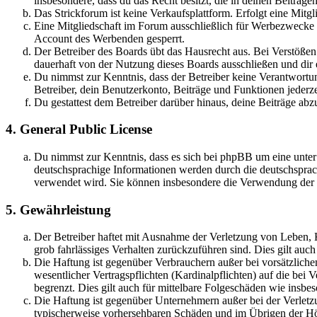
insbesondere, dass du das Recht besitzt, die in deinen Beiträ
Das Strickforum ist keine Verkaufsplattform. Erfolgt eine Mitg
Eine Mitgliedschaft im Forum ausschließlich für Werbezwecke (
Account des Werbenden gesperrt.
Der Betreiber des Boards übt das Hausrecht aus. Bei Verstöße
dauerhaft von der Nutzung dieses Boards ausschließen und dir e
Du nimmst zur Kenntnis, dass der Betreiber keine Verantwortung 
Betreiber, dein Benutzerkonto, Beiträge und Funktionen jederze
Du gestattest dem Betreiber darüber hinaus, deine Beiträge abz
4. General Public License
Du nimmst zur Kenntnis, dass es sich bei phpBB um eine unter
deutschsprachige Informationen werden durch die deutschspr
verwendet wird. Sie können insbesondere die Verwendung der S
5. Gewährleistung
Der Betreiber haftet mit Ausnahme der Verletzung von Leben, Kö
grob fahrlässiges Verhalten zurückzuführen sind. Dies gilt au
Die Haftung ist gegenüber Verbrauchern außer bei vorsätzlich
wesentlicher Vertragspflichten (Kardinalpflichten) auf die be
begrenzt. Dies gilt auch für mittelbare Folgeschäden wie ins
Die Haftung ist gegenüber Unternehmern außer bei der Verletzu
typischerweise vorhersehbaren Schäden und im Übrigen der Höh