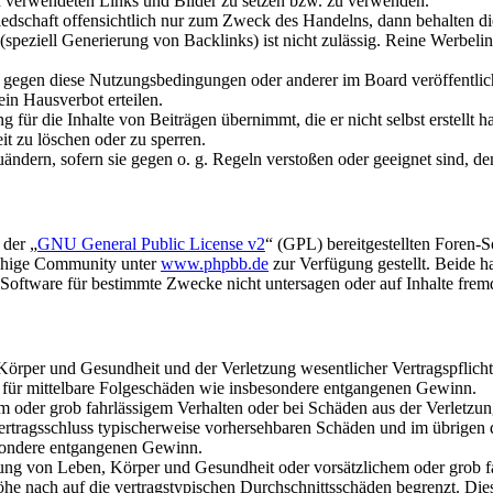
gen verwendeten Links und Bilder zu setzen bzw. zu verwenden.
liedschaft offensichtlich nur zum Zweck des Handelns, dann behalten d
speziell Generierung von Backlinks) ist nicht zulässig. Reine Werbel
n gegen diese Nutzungsbedingungen oder anderer im Board veröffentli
in Hausverbot erteilen.
für die Inhalte von Beiträgen übernimmt, die er nicht selbst erstellt 
it zu löschen oder zu sperren.
uändern, sofern sie gegen o. g. Regeln verstoßen oder geeignet sind, 
 der „
GNU General Public License v2
“ (GPL) bereitgestellten Foren-
achige Community unter
www.phpbb.de
zur Verfügung gestellt. Beide h
oftware für bestimmte Zwecke nicht untersagen oder auf Inhalte frem
rper und Gesundheit und der Verletzung wesentlicher Vertragspflichten
ch für mittelbare Folgeschäden wie insbesondere entgangenen Gewinn.
em oder grob fahrlässigem Verhalten oder bei Schäden aus der Verletz
i Vertragsschluss typischerweise vorhersehbaren Schäden und im übrigen
besondere entgangenen Gewinn.
ng von Leben, Körper und Gesundheit oder vorsätzlichem oder grob fah
e nach auf die vertragstypischen Durchschnittsschäden begrenzt. Dies