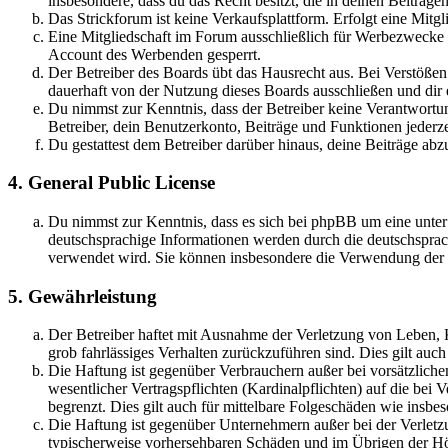
insbesondere, dass du das Recht besitzt, die in deinen Beiträ
Das Strickforum ist keine Verkaufsplattform. Erfolgt eine Mitg
Eine Mitgliedschaft im Forum ausschließlich für Werbezwecke (
Account des Werbenden gesperrt.
Der Betreiber des Boards übt das Hausrecht aus. Bei Verstöße
dauerhaft von der Nutzung dieses Boards ausschließen und dir e
Du nimmst zur Kenntnis, dass der Betreiber keine Verantwortung 
Betreiber, dein Benutzerkonto, Beiträge und Funktionen jederze
Du gestattest dem Betreiber darüber hinaus, deine Beiträge abz
4. General Public License
Du nimmst zur Kenntnis, dass es sich bei phpBB um eine unter
deutschsprachige Informationen werden durch die deutschspr
verwendet wird. Sie können insbesondere die Verwendung der S
5. Gewährleistung
Der Betreiber haftet mit Ausnahme der Verletzung von Leben, Kö
grob fahrlässiges Verhalten zurückzuführen sind. Dies gilt au
Die Haftung ist gegenüber Verbrauchern außer bei vorsätzlich
wesentlicher Vertragspflichten (Kardinalpflichten) auf die be
begrenzt. Dies gilt auch für mittelbare Folgeschäden wie ins
Die Haftung ist gegenüber Unternehmern außer bei der Verletzu
typischerweise vorhersehbaren Schäden und im Übrigen der Höh