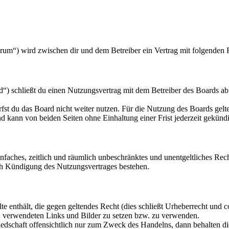
orum“) wird zwischen dir und dem Betreiber ein Vertrag mit folgenden
“) schließt du einen Nutzungsvertrag mit dem Betreiber des Boards ab
fst du das Board nicht weiter nutzen. Für die Nutzung des Boards gelten
 kann von beiden Seiten ohne Einhaltung einer Frist jederzeit gekünd
 einfaches, zeitlich und räumlich unbeschränktes und unentgeltliches R
ch Kündigung des Nutzungsvertrages bestehen.
alte enthält, die gegen geltendes Recht (dies schließt Urheberrecht und c
gen verwendeten Links und Bilder zu setzen bzw. zu verwenden.
liedschaft offensichtlich nur zum Zweck des Handelns, dann behalten d