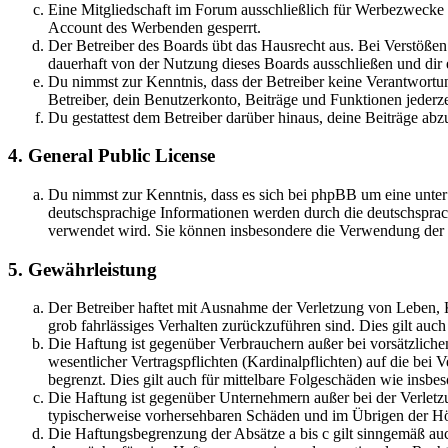
Eine Mitgliedschaft im Forum ausschließlich für Werbezwecke (
Account des Werbenden gesperrt.
Der Betreiber des Boards übt das Hausrecht aus. Bei Verstöße
dauerhaft von der Nutzung dieses Boards ausschließen und dir e
Du nimmst zur Kenntnis, dass der Betreiber keine Verantwortung 
Betreiber, dein Benutzerkonto, Beiträge und Funktionen jederze
Du gestattest dem Betreiber darüber hinaus, deine Beiträge abz
4. General Public License
Du nimmst zur Kenntnis, dass es sich bei phpBB um eine unter
deutschsprachige Informationen werden durch die deutschspr
verwendet wird. Sie können insbesondere die Verwendung der S
5. Gewährleistung
Der Betreiber haftet mit Ausnahme der Verletzung von Leben, Kö
grob fahrlässiges Verhalten zurückzuführen sind. Dies gilt au
Die Haftung ist gegenüber Verbrauchern außer bei vorsätzlich
wesentlicher Vertragspflichten (Kardinalpflichten) auf die be
begrenzt. Dies gilt auch für mittelbare Folgeschäden wie ins
Die Haftung ist gegenüber Unternehmern außer bei der Verletzu
typischerweise vorhersehbaren Schäden und im Übrigen der Höh
Die Haftungsbegrenzung der Absätze a bis c gilt sinngemäß auc