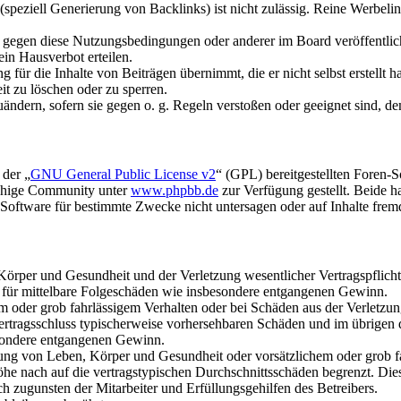
speziell Generierung von Backlinks) ist nicht zulässig. Reine Werbel
n gegen diese Nutzungsbedingungen oder anderer im Board veröffentli
in Hausverbot erteilen.
für die Inhalte von Beiträgen übernimmt, die er nicht selbst erstellt 
it zu löschen oder zu sperren.
uändern, sofern sie gegen o. g. Regeln verstoßen oder geeignet sind, 
 der „
GNU General Public License v2
“ (GPL) bereitgestellten Foren-
achige Community unter
www.phpbb.de
zur Verfügung gestellt. Beide h
oftware für bestimmte Zwecke nicht untersagen oder auf Inhalte frem
rper und Gesundheit und der Verletzung wesentlicher Vertragspflichten
ch für mittelbare Folgeschäden wie insbesondere entgangenen Gewinn.
em oder grob fahrlässigem Verhalten oder bei Schäden aus der Verletz
i Vertragsschluss typischerweise vorhersehbaren Schäden und im übrigen
besondere entgangenen Gewinn.
ng von Leben, Körper und Gesundheit oder vorsätzlichem oder grob fah
e nach auf die vertragstypischen Durchschnittsschäden begrenzt. Dies
h zugunsten der Mitarbeiter und Erfüllungsgehilfen des Betreibers.