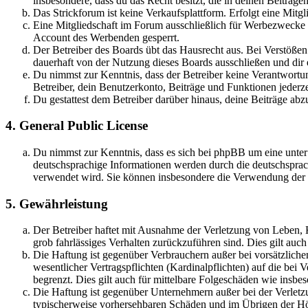
insbesondere, dass du das Recht besitzt, die in deinen Beiträ
Das Strickforum ist keine Verkaufsplattform. Erfolgt eine Mitg
Eine Mitgliedschaft im Forum ausschließlich für Werbezwecke (
Account des Werbenden gesperrt.
Der Betreiber des Boards übt das Hausrecht aus. Bei Verstöße
dauerhaft von der Nutzung dieses Boards ausschließen und dir e
Du nimmst zur Kenntnis, dass der Betreiber keine Verantwortung 
Betreiber, dein Benutzerkonto, Beiträge und Funktionen jederze
Du gestattest dem Betreiber darüber hinaus, deine Beiträge abz
4. General Public License
Du nimmst zur Kenntnis, dass es sich bei phpBB um eine unter
deutschsprachige Informationen werden durch die deutschspr
verwendet wird. Sie können insbesondere die Verwendung der S
5. Gewährleistung
Der Betreiber haftet mit Ausnahme der Verletzung von Leben, Kö
grob fahrlässiges Verhalten zurückzuführen sind. Dies gilt au
Die Haftung ist gegenüber Verbrauchern außer bei vorsätzlich
wesentlicher Vertragspflichten (Kardinalpflichten) auf die be
begrenzt. Dies gilt auch für mittelbare Folgeschäden wie ins
Die Haftung ist gegenüber Unternehmern außer bei der Verletzu
typischerweise vorhersehbaren Schäden und im Übrigen der Höh