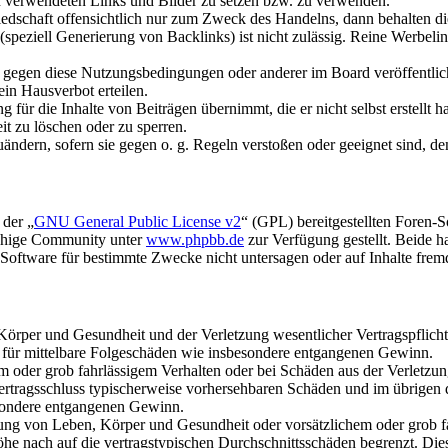
gen verwendeten Links und Bilder zu setzen bzw. zu verwenden.
liedschaft offensichtlich nur zum Zweck des Handelns, dann behalten d
speziell Generierung von Backlinks) ist nicht zulässig. Reine Werbel
n gegen diese Nutzungsbedingungen oder anderer im Board veröffentli
in Hausverbot erteilen.
für die Inhalte von Beiträgen übernimmt, die er nicht selbst erstellt 
it zu löschen oder zu sperren.
uändern, sofern sie gegen o. g. Regeln verstoßen oder geeignet sind, 
 der „
GNU General Public License v2
“ (GPL) bereitgestellten Foren-
achige Community unter
www.phpbb.de
zur Verfügung gestellt. Beide h
oftware für bestimmte Zwecke nicht untersagen oder auf Inhalte frem
rper und Gesundheit und der Verletzung wesentlicher Vertragspflichten
ch für mittelbare Folgeschäden wie insbesondere entgangenen Gewinn.
em oder grob fahrlässigem Verhalten oder bei Schäden aus der Verletz
i Vertragsschluss typischerweise vorhersehbaren Schäden und im übrigen
besondere entgangenen Gewinn.
ng von Leben, Körper und Gesundheit oder vorsätzlichem oder grob fah
e nach auf die vertragstypischen Durchschnittsschäden begrenzt. Dies