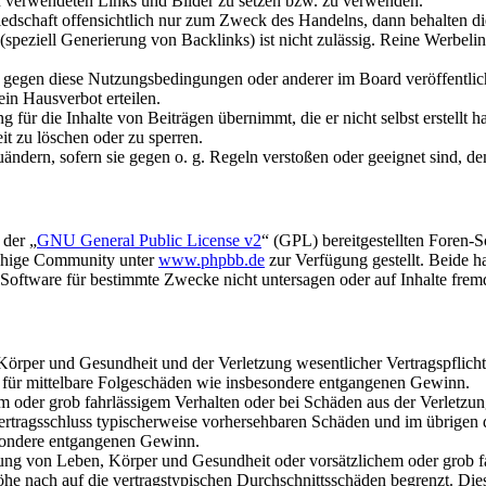
gen verwendeten Links und Bilder zu setzen bzw. zu verwenden.
liedschaft offensichtlich nur zum Zweck des Handelns, dann behalten d
speziell Generierung von Backlinks) ist nicht zulässig. Reine Werbel
n gegen diese Nutzungsbedingungen oder anderer im Board veröffentli
in Hausverbot erteilen.
für die Inhalte von Beiträgen übernimmt, die er nicht selbst erstellt 
it zu löschen oder zu sperren.
uändern, sofern sie gegen o. g. Regeln verstoßen oder geeignet sind, 
 der „
GNU General Public License v2
“ (GPL) bereitgestellten Foren-
achige Community unter
www.phpbb.de
zur Verfügung gestellt. Beide h
oftware für bestimmte Zwecke nicht untersagen oder auf Inhalte frem
rper und Gesundheit und der Verletzung wesentlicher Vertragspflichten
ch für mittelbare Folgeschäden wie insbesondere entgangenen Gewinn.
em oder grob fahrlässigem Verhalten oder bei Schäden aus der Verletz
i Vertragsschluss typischerweise vorhersehbaren Schäden und im übrigen
besondere entgangenen Gewinn.
ng von Leben, Körper und Gesundheit oder vorsätzlichem oder grob fah
e nach auf die vertragstypischen Durchschnittsschäden begrenzt. Dies