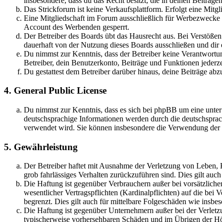
insbesondere, dass du das Recht besitzt, die in deinen Beiträ
Das Strickforum ist keine Verkaufsplattform. Erfolgt eine Mitg
Eine Mitgliedschaft im Forum ausschließlich für Werbezwecke (
Account des Werbenden gesperrt.
Der Betreiber des Boards übt das Hausrecht aus. Bei Verstöße
dauerhaft von der Nutzung dieses Boards ausschließen und dir e
Du nimmst zur Kenntnis, dass der Betreiber keine Verantwortung 
Betreiber, dein Benutzerkonto, Beiträge und Funktionen jederze
Du gestattest dem Betreiber darüber hinaus, deine Beiträge abz
4. General Public License
Du nimmst zur Kenntnis, dass es sich bei phpBB um eine unter
deutschsprachige Informationen werden durch die deutschspr
verwendet wird. Sie können insbesondere die Verwendung der S
5. Gewährleistung
Der Betreiber haftet mit Ausnahme der Verletzung von Leben, Kö
grob fahrlässiges Verhalten zurückzuführen sind. Dies gilt au
Die Haftung ist gegenüber Verbrauchern außer bei vorsätzlich
wesentlicher Vertragspflichten (Kardinalpflichten) auf die be
begrenzt. Dies gilt auch für mittelbare Folgeschäden wie ins
Die Haftung ist gegenüber Unternehmern außer bei der Verletzu
typischerweise vorhersehbaren Schäden und im Übrigen der Höh