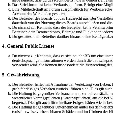
insbesondere, dass du das Recht besitzt, die in deinen Beiträ
Das Strickforum ist keine Verkaufsplattform. Erfolgt eine Mitg
Eine Mitgliedschaft im Forum ausschließlich für Werbezwecke (
Account des Werbenden gesperrt.
Der Betreiber des Boards übt das Hausrecht aus. Bei Verstöße
dauerhaft von der Nutzung dieses Boards ausschließen und dir e
Du nimmst zur Kenntnis, dass der Betreiber keine Verantwortung 
Betreiber, dein Benutzerkonto, Beiträge und Funktionen jederze
Du gestattest dem Betreiber darüber hinaus, deine Beiträge abz
4. General Public License
Du nimmst zur Kenntnis, dass es sich bei phpBB um eine unter
deutschsprachige Informationen werden durch die deutschspr
verwendet wird. Sie können insbesondere die Verwendung der S
5. Gewährleistung
Der Betreiber haftet mit Ausnahme der Verletzung von Leben, Kö
grob fahrlässiges Verhalten zurückzuführen sind. Dies gilt au
Die Haftung ist gegenüber Verbrauchern außer bei vorsätzlich
wesentlicher Vertragspflichten (Kardinalpflichten) auf die be
begrenzt. Dies gilt auch für mittelbare Folgeschäden wie ins
Die Haftung ist gegenüber Unternehmern außer bei der Verletzu
typischerweise vorhersehbaren Schäden und im Übrigen der Höh