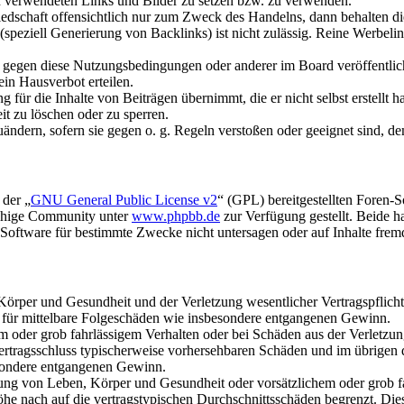
gen verwendeten Links und Bilder zu setzen bzw. zu verwenden.
liedschaft offensichtlich nur zum Zweck des Handelns, dann behalten d
speziell Generierung von Backlinks) ist nicht zulässig. Reine Werbel
n gegen diese Nutzungsbedingungen oder anderer im Board veröffentli
in Hausverbot erteilen.
für die Inhalte von Beiträgen übernimmt, die er nicht selbst erstellt 
it zu löschen oder zu sperren.
uändern, sofern sie gegen o. g. Regeln verstoßen oder geeignet sind, 
 der „
GNU General Public License v2
“ (GPL) bereitgestellten Foren-
achige Community unter
www.phpbb.de
zur Verfügung gestellt. Beide h
oftware für bestimmte Zwecke nicht untersagen oder auf Inhalte frem
rper und Gesundheit und der Verletzung wesentlicher Vertragspflichten
ch für mittelbare Folgeschäden wie insbesondere entgangenen Gewinn.
em oder grob fahrlässigem Verhalten oder bei Schäden aus der Verletz
i Vertragsschluss typischerweise vorhersehbaren Schäden und im übrigen
besondere entgangenen Gewinn.
ng von Leben, Körper und Gesundheit oder vorsätzlichem oder grob fah
e nach auf die vertragstypischen Durchschnittsschäden begrenzt. Dies