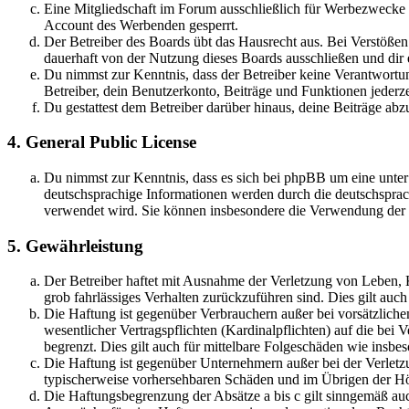
Eine Mitgliedschaft im Forum ausschließlich für Werbezwecke (
Account des Werbenden gesperrt.
Der Betreiber des Boards übt das Hausrecht aus. Bei Verstöße
dauerhaft von der Nutzung dieses Boards ausschließen und dir e
Du nimmst zur Kenntnis, dass der Betreiber keine Verantwortung 
Betreiber, dein Benutzerkonto, Beiträge und Funktionen jederze
Du gestattest dem Betreiber darüber hinaus, deine Beiträge abz
4. General Public License
Du nimmst zur Kenntnis, dass es sich bei phpBB um eine unter
deutschsprachige Informationen werden durch die deutschspr
verwendet wird. Sie können insbesondere die Verwendung der S
5. Gewährleistung
Der Betreiber haftet mit Ausnahme der Verletzung von Leben, Kö
grob fahrlässiges Verhalten zurückzuführen sind. Dies gilt au
Die Haftung ist gegenüber Verbrauchern außer bei vorsätzlich
wesentlicher Vertragspflichten (Kardinalpflichten) auf die be
begrenzt. Dies gilt auch für mittelbare Folgeschäden wie ins
Die Haftung ist gegenüber Unternehmern außer bei der Verletzu
typischerweise vorhersehbaren Schäden und im Übrigen der Höh
Die Haftungsbegrenzung der Absätze a bis c gilt sinngemäß auc