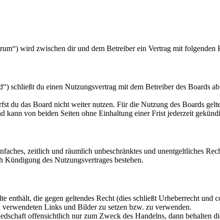
orum“) wird zwischen dir und dem Betreiber ein Vertrag mit folgenden
“) schließt du einen Nutzungsvertrag mit dem Betreiber des Boards ab
fst du das Board nicht weiter nutzen. Für die Nutzung des Boards gelten
 kann von beiden Seiten ohne Einhaltung einer Frist jederzeit gekünd
 einfaches, zeitlich und räumlich unbeschränktes und unentgeltliches R
ch Kündigung des Nutzungsvertrages bestehen.
alte enthält, die gegen geltendes Recht (dies schließt Urheberrecht und c
gen verwendeten Links und Bilder zu setzen bzw. zu verwenden.
liedschaft offensichtlich nur zum Zweck des Handelns, dann behalten d