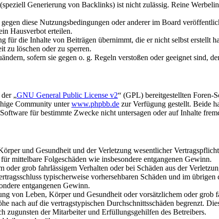
speziell Generierung von Backlinks) ist nicht zulässig. Reine Werbel
n gegen diese Nutzungsbedingungen oder anderer im Board veröffentli
in Hausverbot erteilen.
für die Inhalte von Beiträgen übernimmt, die er nicht selbst erstellt 
it zu löschen oder zu sperren.
uändern, sofern sie gegen o. g. Regeln verstoßen oder geeignet sind, 
 der „
GNU General Public License v2
“ (GPL) bereitgestellten Foren-
achige Community unter
www.phpbb.de
zur Verfügung gestellt. Beide h
oftware für bestimmte Zwecke nicht untersagen oder auf Inhalte frem
rper und Gesundheit und der Verletzung wesentlicher Vertragspflichten
ch für mittelbare Folgeschäden wie insbesondere entgangenen Gewinn.
em oder grob fahrlässigem Verhalten oder bei Schäden aus der Verletz
i Vertragsschluss typischerweise vorhersehbaren Schäden und im übrigen
besondere entgangenen Gewinn.
ng von Leben, Körper und Gesundheit oder vorsätzlichem oder grob fah
e nach auf die vertragstypischen Durchschnittsschäden begrenzt. Dies
h zugunsten der Mitarbeiter und Erfüllungsgehilfen des Betreibers.