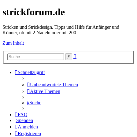
strickforum.de
Stricken und Strickdesign, Tipps und Hilfe für Anfänger und
Könner, ob mit 2 Nadeln oder mit 200
Zum Inhalt
Erweiterte
Suche
Suche
Schnellzugriff
Unbeantwortete Themen
Aktive Themen
Suche
FAQ
Spenden
Anmelden
Registrieren