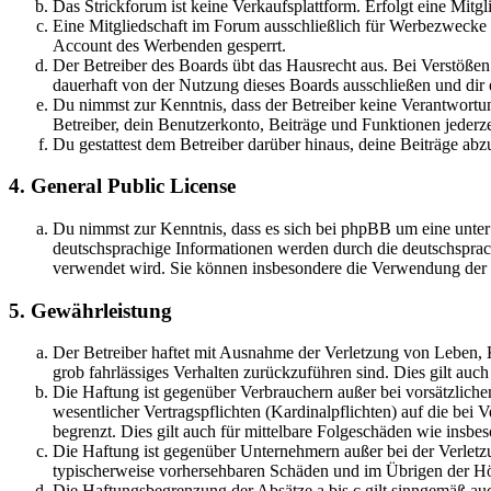
Das Strickforum ist keine Verkaufsplattform. Erfolgt eine Mitg
Eine Mitgliedschaft im Forum ausschließlich für Werbezwecke (
Account des Werbenden gesperrt.
Der Betreiber des Boards übt das Hausrecht aus. Bei Verstöße
dauerhaft von der Nutzung dieses Boards ausschließen und dir e
Du nimmst zur Kenntnis, dass der Betreiber keine Verantwortung 
Betreiber, dein Benutzerkonto, Beiträge und Funktionen jederze
Du gestattest dem Betreiber darüber hinaus, deine Beiträge abz
4. General Public License
Du nimmst zur Kenntnis, dass es sich bei phpBB um eine unter
deutschsprachige Informationen werden durch die deutschspr
verwendet wird. Sie können insbesondere die Verwendung der S
5. Gewährleistung
Der Betreiber haftet mit Ausnahme der Verletzung von Leben, Kö
grob fahrlässiges Verhalten zurückzuführen sind. Dies gilt au
Die Haftung ist gegenüber Verbrauchern außer bei vorsätzlich
wesentlicher Vertragspflichten (Kardinalpflichten) auf die be
begrenzt. Dies gilt auch für mittelbare Folgeschäden wie ins
Die Haftung ist gegenüber Unternehmern außer bei der Verletzu
typischerweise vorhersehbaren Schäden und im Übrigen der Höh
Die Haftungsbegrenzung der Absätze a bis c gilt sinngemäß auc