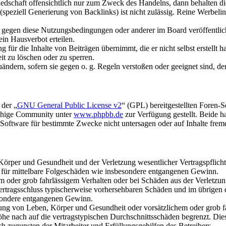
liedschaft offensichtlich nur zum Zweck des Handelns, dann behalten d
speziell Generierung von Backlinks) ist nicht zulässig. Reine Werbel
n gegen diese Nutzungsbedingungen oder anderer im Board veröffentli
in Hausverbot erteilen.
für die Inhalte von Beiträgen übernimmt, die er nicht selbst erstellt 
it zu löschen oder zu sperren.
uändern, sofern sie gegen o. g. Regeln verstoßen oder geeignet sind, 
 der „
GNU General Public License v2
“ (GPL) bereitgestellten Foren-
achige Community unter
www.phpbb.de
zur Verfügung gestellt. Beide h
oftware für bestimmte Zwecke nicht untersagen oder auf Inhalte frem
rper und Gesundheit und der Verletzung wesentlicher Vertragspflichten
ch für mittelbare Folgeschäden wie insbesondere entgangenen Gewinn.
em oder grob fahrlässigem Verhalten oder bei Schäden aus der Verletz
i Vertragsschluss typischerweise vorhersehbaren Schäden und im übrigen
besondere entgangenen Gewinn.
ng von Leben, Körper und Gesundheit oder vorsätzlichem oder grob fah
e nach auf die vertragstypischen Durchschnittsschäden begrenzt. Dies
h zugunsten der Mitarbeiter und Erfüllungsgehilfen des Betreibers.