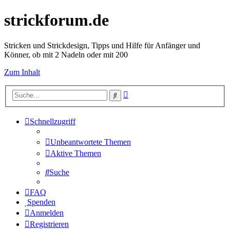
strickforum.de
Stricken und Strickdesign, Tipps und Hilfe für Anfänger und
Könner, ob mit 2 Nadeln oder mit 200
Zum Inhalt
Erweiterte
Suche
Suche
Schnellzugriff
Unbeantwortete Themen
Aktive Themen
Suche
FAQ
Spenden
Anmelden
Registrieren