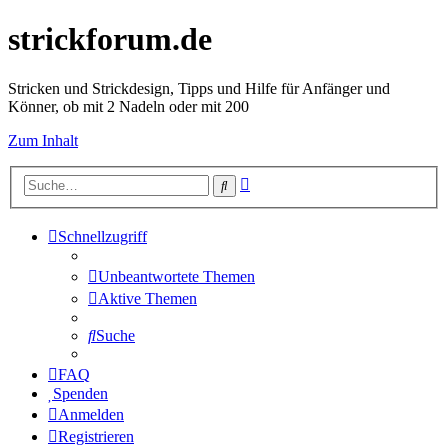
strickforum.de
Stricken und Strickdesign, Tipps und Hilfe für Anfänger und
Könner, ob mit 2 Nadeln oder mit 200
Zum Inhalt
Erweiterte
Suche
Suche
Schnellzugriff
Unbeantwortete Themen
Aktive Themen
Suche
FAQ
Spenden
Anmelden
Registrieren