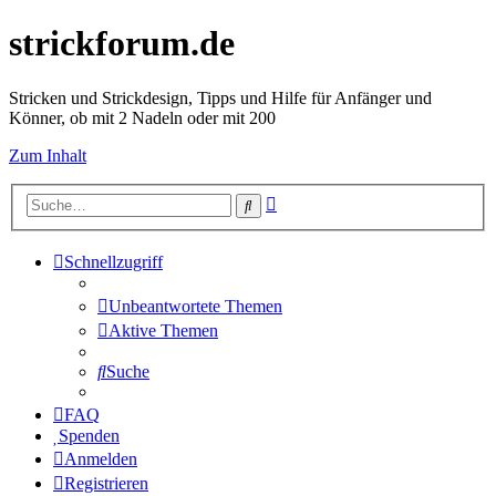
strickforum.de
Stricken und Strickdesign, Tipps und Hilfe für Anfänger und
Könner, ob mit 2 Nadeln oder mit 200
Zum Inhalt
Erweiterte
Suche
Suche
Schnellzugriff
Unbeantwortete Themen
Aktive Themen
Suche
FAQ
Spenden
Anmelden
Registrieren