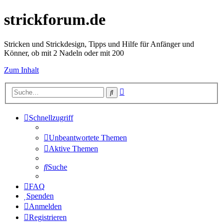
strickforum.de
Stricken und Strickdesign, Tipps und Hilfe für Anfänger und
Könner, ob mit 2 Nadeln oder mit 200
Zum Inhalt
Erweiterte
Suche
Suche
Schnellzugriff
Unbeantwortete Themen
Aktive Themen
Suche
FAQ
Spenden
Anmelden
Registrieren