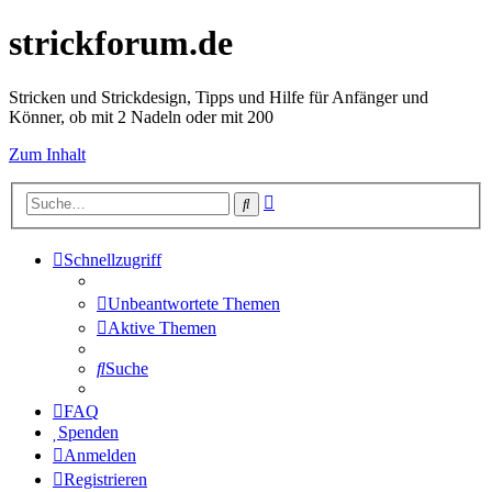
strickforum.de
Stricken und Strickdesign, Tipps und Hilfe für Anfänger und
Könner, ob mit 2 Nadeln oder mit 200
Zum Inhalt
Erweiterte
Suche
Suche
Schnellzugriff
Unbeantwortete Themen
Aktive Themen
Suche
FAQ
Spenden
Anmelden
Registrieren