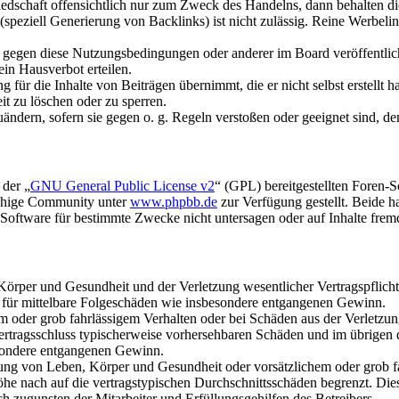
liedschaft offensichtlich nur zum Zweck des Handelns, dann behalten d
speziell Generierung von Backlinks) ist nicht zulässig. Reine Werbel
n gegen diese Nutzungsbedingungen oder anderer im Board veröffentli
in Hausverbot erteilen.
für die Inhalte von Beiträgen übernimmt, die er nicht selbst erstellt 
it zu löschen oder zu sperren.
uändern, sofern sie gegen o. g. Regeln verstoßen oder geeignet sind, 
 der „
GNU General Public License v2
“ (GPL) bereitgestellten Foren-
achige Community unter
www.phpbb.de
zur Verfügung gestellt. Beide h
oftware für bestimmte Zwecke nicht untersagen oder auf Inhalte frem
rper und Gesundheit und der Verletzung wesentlicher Vertragspflichten
ch für mittelbare Folgeschäden wie insbesondere entgangenen Gewinn.
em oder grob fahrlässigem Verhalten oder bei Schäden aus der Verletz
i Vertragsschluss typischerweise vorhersehbaren Schäden und im übrigen
besondere entgangenen Gewinn.
ng von Leben, Körper und Gesundheit oder vorsätzlichem oder grob fah
e nach auf die vertragstypischen Durchschnittsschäden begrenzt. Dies
h zugunsten der Mitarbeiter und Erfüllungsgehilfen des Betreibers.