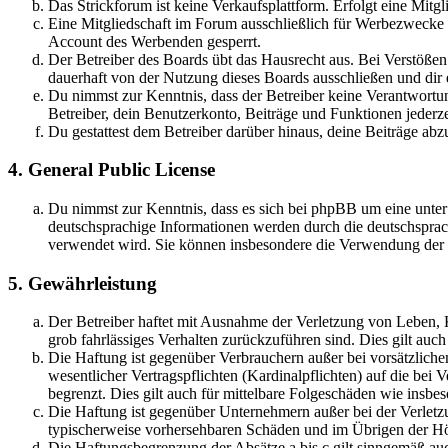
Das Strickforum ist keine Verkaufsplattform. Erfolgt eine Mitg
Eine Mitgliedschaft im Forum ausschließlich für Werbezwecke (
Account des Werbenden gesperrt.
Der Betreiber des Boards übt das Hausrecht aus. Bei Verstöße
dauerhaft von der Nutzung dieses Boards ausschließen und dir e
Du nimmst zur Kenntnis, dass der Betreiber keine Verantwortung 
Betreiber, dein Benutzerkonto, Beiträge und Funktionen jederze
Du gestattest dem Betreiber darüber hinaus, deine Beiträge abz
4. General Public License
Du nimmst zur Kenntnis, dass es sich bei phpBB um eine unter
deutschsprachige Informationen werden durch die deutschspr
verwendet wird. Sie können insbesondere die Verwendung der S
5. Gewährleistung
Der Betreiber haftet mit Ausnahme der Verletzung von Leben, Kö
grob fahrlässiges Verhalten zurückzuführen sind. Dies gilt au
Die Haftung ist gegenüber Verbrauchern außer bei vorsätzlich
wesentlicher Vertragspflichten (Kardinalpflichten) auf die be
begrenzt. Dies gilt auch für mittelbare Folgeschäden wie ins
Die Haftung ist gegenüber Unternehmern außer bei der Verletzu
typischerweise vorhersehbaren Schäden und im Übrigen der Höh
Die Haftungsbegrenzung der Absätze a bis c gilt sinngemäß auc