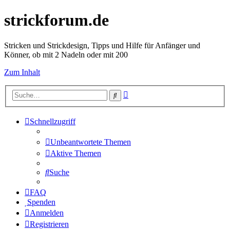
strickforum.de
Stricken und Strickdesign, Tipps und Hilfe für Anfänger und
Könner, ob mit 2 Nadeln oder mit 200
Zum Inhalt
Erweiterte
Suche
Suche
Schnellzugriff
Unbeantwortete Themen
Aktive Themen
Suche
FAQ
Spenden
Anmelden
Registrieren