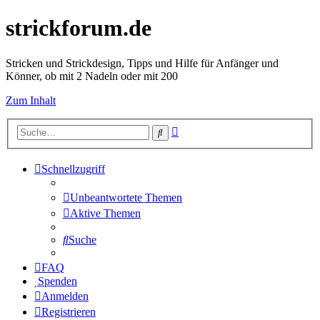
strickforum.de
Stricken und Strickdesign, Tipps und Hilfe für Anfänger und
Könner, ob mit 2 Nadeln oder mit 200
Zum Inhalt
Erweiterte
Suche
Suche
Schnellzugriff
Unbeantwortete Themen
Aktive Themen
Suche
FAQ
Spenden
Anmelden
Registrieren