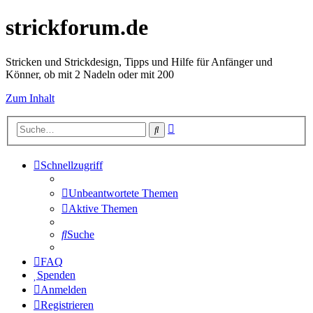
strickforum.de
Stricken und Strickdesign, Tipps und Hilfe für Anfänger und
Könner, ob mit 2 Nadeln oder mit 200
Zum Inhalt
Erweiterte
Suche
Suche
Schnellzugriff
Unbeantwortete Themen
Aktive Themen
Suche
FAQ
Spenden
Anmelden
Registrieren