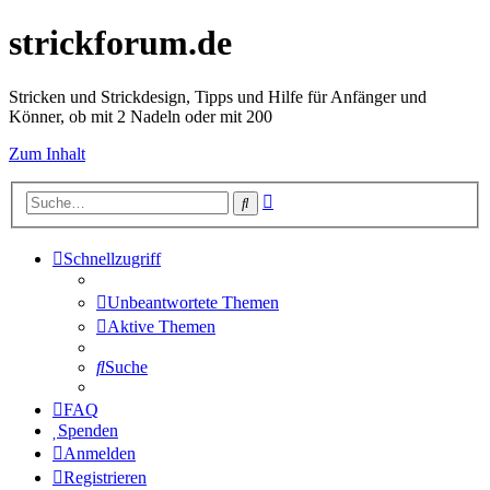
strickforum.de
Stricken und Strickdesign, Tipps und Hilfe für Anfänger und
Könner, ob mit 2 Nadeln oder mit 200
Zum Inhalt
Erweiterte
Suche
Suche
Schnellzugriff
Unbeantwortete Themen
Aktive Themen
Suche
FAQ
Spenden
Anmelden
Registrieren