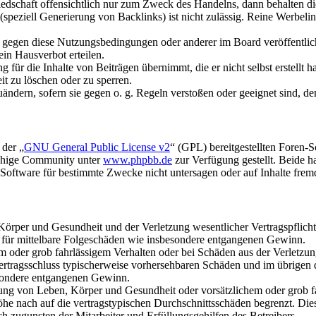
liedschaft offensichtlich nur zum Zweck des Handelns, dann behalten d
speziell Generierung von Backlinks) ist nicht zulässig. Reine Werbel
n gegen diese Nutzungsbedingungen oder anderer im Board veröffentli
in Hausverbot erteilen.
für die Inhalte von Beiträgen übernimmt, die er nicht selbst erstellt 
it zu löschen oder zu sperren.
uändern, sofern sie gegen o. g. Regeln verstoßen oder geeignet sind, 
 der „
GNU General Public License v2
“ (GPL) bereitgestellten Foren-
achige Community unter
www.phpbb.de
zur Verfügung gestellt. Beide h
oftware für bestimmte Zwecke nicht untersagen oder auf Inhalte frem
rper und Gesundheit und der Verletzung wesentlicher Vertragspflichten
ch für mittelbare Folgeschäden wie insbesondere entgangenen Gewinn.
em oder grob fahrlässigem Verhalten oder bei Schäden aus der Verletz
i Vertragsschluss typischerweise vorhersehbaren Schäden und im übrigen
besondere entgangenen Gewinn.
ng von Leben, Körper und Gesundheit oder vorsätzlichem oder grob fah
e nach auf die vertragstypischen Durchschnittsschäden begrenzt. Dies
h zugunsten der Mitarbeiter und Erfüllungsgehilfen des Betreibers.