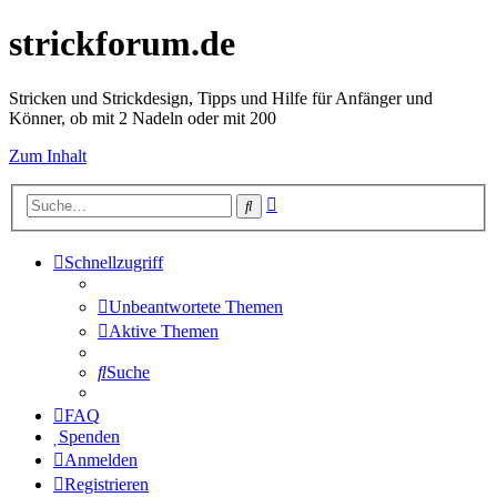
strickforum.de
Stricken und Strickdesign, Tipps und Hilfe für Anfänger und
Könner, ob mit 2 Nadeln oder mit 200
Zum Inhalt
Erweiterte
Suche
Suche
Schnellzugriff
Unbeantwortete Themen
Aktive Themen
Suche
FAQ
Spenden
Anmelden
Registrieren