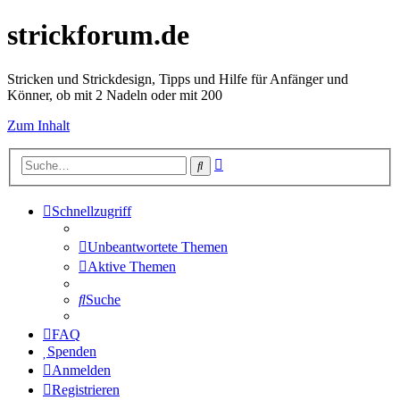
strickforum.de
Stricken und Strickdesign, Tipps und Hilfe für Anfänger und
Könner, ob mit 2 Nadeln oder mit 200
Zum Inhalt
Erweiterte
Suche
Suche
Schnellzugriff
Unbeantwortete Themen
Aktive Themen
Suche
FAQ
Spenden
Anmelden
Registrieren