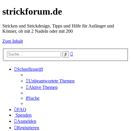
strickforum.de
Stricken und Strickdesign, Tipps und Hilfe für Anfänger und
Könner, ob mit 2 Nadeln oder mit 200
Zum Inhalt
Erweiterte
Suche
Suche
Schnellzugriff
Unbeantwortete Themen
Aktive Themen
Suche
FAQ
Spenden
Anmelden
Registrieren