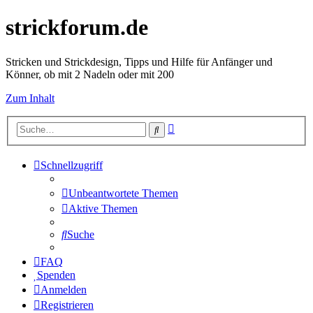
strickforum.de
Stricken und Strickdesign, Tipps und Hilfe für Anfänger und
Könner, ob mit 2 Nadeln oder mit 200
Zum Inhalt
Erweiterte
Suche
Suche
Schnellzugriff
Unbeantwortete Themen
Aktive Themen
Suche
FAQ
Spenden
Anmelden
Registrieren