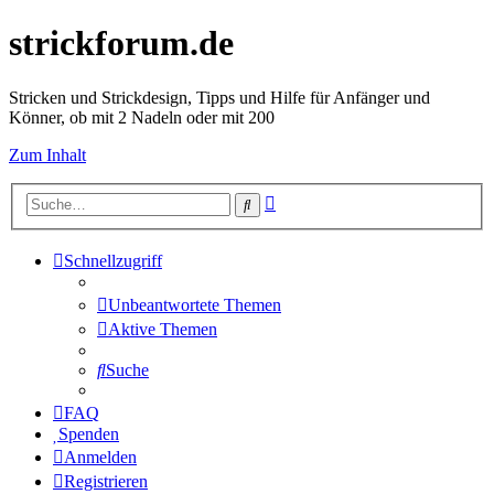
strickforum.de
Stricken und Strickdesign, Tipps und Hilfe für Anfänger und
Könner, ob mit 2 Nadeln oder mit 200
Zum Inhalt
Erweiterte
Suche
Suche
Schnellzugriff
Unbeantwortete Themen
Aktive Themen
Suche
FAQ
Spenden
Anmelden
Registrieren