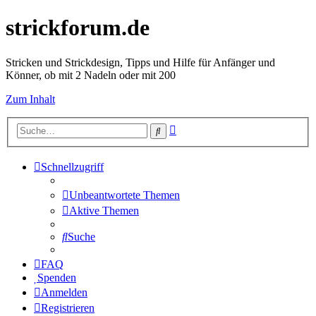
strickforum.de
Stricken und Strickdesign, Tipps und Hilfe für Anfänger und
Könner, ob mit 2 Nadeln oder mit 200
Zum Inhalt
Erweiterte
Suche
Suche
Schnellzugriff
Unbeantwortete Themen
Aktive Themen
Suche
FAQ
Spenden
Anmelden
Registrieren