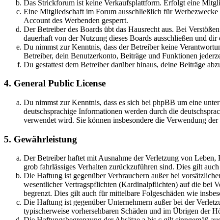
Das Strickforum ist keine Verkaufsplattform. Erfolgt eine Mitg
Eine Mitgliedschaft im Forum ausschließlich für Werbezwecke (
Account des Werbenden gesperrt.
Der Betreiber des Boards übt das Hausrecht aus. Bei Verstöße
dauerhaft von der Nutzung dieses Boards ausschließen und dir e
Du nimmst zur Kenntnis, dass der Betreiber keine Verantwortung 
Betreiber, dein Benutzerkonto, Beiträge und Funktionen jederze
Du gestattest dem Betreiber darüber hinaus, deine Beiträge abz
4. General Public License
Du nimmst zur Kenntnis, dass es sich bei phpBB um eine unter
deutschsprachige Informationen werden durch die deutschspr
verwendet wird. Sie können insbesondere die Verwendung der S
5. Gewährleistung
Der Betreiber haftet mit Ausnahme der Verletzung von Leben, Kö
grob fahrlässiges Verhalten zurückzuführen sind. Dies gilt au
Die Haftung ist gegenüber Verbrauchern außer bei vorsätzlich
wesentlicher Vertragspflichten (Kardinalpflichten) auf die be
begrenzt. Dies gilt auch für mittelbare Folgeschäden wie ins
Die Haftung ist gegenüber Unternehmern außer bei der Verletzu
typischerweise vorhersehbaren Schäden und im Übrigen der Höh
Die Haftungsbegrenzung der Absätze a bis c gilt sinngemäß auc