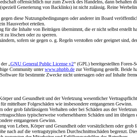
liedschaft offensichtlich nur zum Zweck des Handelns, dann behalten d
speziell Generierung von Backlinks) ist nicht zulässig. Reine Werbel
n gegen diese Nutzungsbedingungen oder anderer im Board veröffentli
in Hausverbot erteilen.
für die Inhalte von Beiträgen übernimmt, die er nicht selbst erstellt 
it zu löschen oder zu sperren.
uändern, sofern sie gegen o. g. Regeln verstoßen oder geeignet sind, 
 der „
GNU General Public License v2
“ (GPL) bereitgestellten Foren-
achige Community unter
www.phpbb.de
zur Verfügung gestellt. Beide h
oftware für bestimmte Zwecke nicht untersagen oder auf Inhalte frem
rper und Gesundheit und der Verletzung wesentlicher Vertragspflichten
ch für mittelbare Folgeschäden wie insbesondere entgangenen Gewinn.
em oder grob fahrlässigem Verhalten oder bei Schäden aus der Verletz
i Vertragsschluss typischerweise vorhersehbaren Schäden und im übrigen
besondere entgangenen Gewinn.
ng von Leben, Körper und Gesundheit oder vorsätzlichem oder grob fah
e nach auf die vertragstypischen Durchschnittsschäden begrenzt. Dies
h zugunsten der Mitarbeiter und Erfüllungsgehilfen des Betreibers.