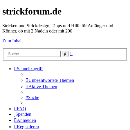
strickforum.de
Stricken und Strickdesign, Tipps und Hilfe für Anfänger und
Könner, ob mit 2 Nadeln oder mit 200
Zum Inhalt
Erweiterte
Suche
Suche
Schnellzugriff
Unbeantwortete Themen
Aktive Themen
Suche
FAQ
Spenden
Anmelden
Registrieren