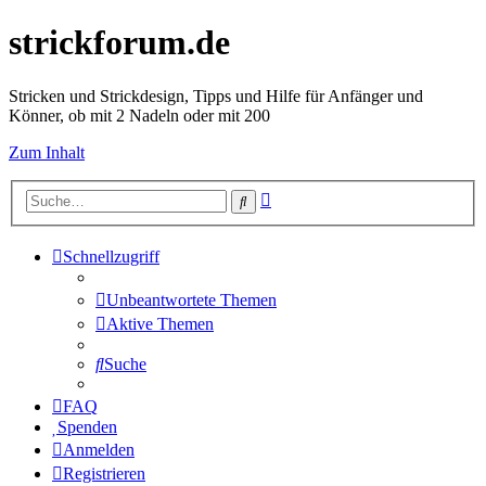
strickforum.de
Stricken und Strickdesign, Tipps und Hilfe für Anfänger und
Könner, ob mit 2 Nadeln oder mit 200
Zum Inhalt
Erweiterte
Suche
Suche
Schnellzugriff
Unbeantwortete Themen
Aktive Themen
Suche
FAQ
Spenden
Anmelden
Registrieren