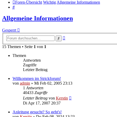
Foren-Übersicht
Wichtig
Allgemeine Informationen
Suche
Allgemeine Informationen
Gesperrt
Erweiterte
Suche
Suche
15 Themen • Seite
1
von
1
Themen
Antworten
Zugriffe
Letzter Beitrag
Willkommen im Strickforum!
von
admin
»
Mi Feb 02, 2005 23:13
1
Antworten
40433
Zugriffe
Letzter Beitrag
von
Kerstin
Di Apr 17, 2007 20:37
Anleitung gesucht? So geht's!
von
Kerstin
»
Do Feb 08, 2024 13:23