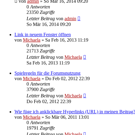
von
admin
»
So Mär 16, 2014 09:20
0
Antworten
23350
Zugriffe
Letzter Beitrag
von
admin
So Mär 16, 2014 09:20
Link in neuem Fenster öffnen
von
Michaela
»
Sa Feb 16, 2013 11:19
0
Antworten
21713
Zugriffe
Letzter Beitrag
von
Michaela
Sa Feb 16, 2013 11:19
Spielregeln für die Forumsnutzung
von
Michaela
»
Do Feb 02, 2012 22:39
0
Antworten
37900
Zugriffe
Letzter Beitrag
von
Michaela
Do Feb 02, 2012 22:39
Wie füge ich anklickbare Hyperlinks (URL) in meinen Beitrag
von
Michaela
»
So Mär 06, 2011 13:01
0
Antworten
19791
Zugriffe
Letzter Beitrag
von
Michaela