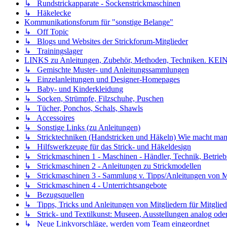
↳ Rundstrickapparate - Sockenstrickmaschinen
↳ Häkelecke
Kommunikationsforum für "sonstige Belange"
↳ Off Topic
↳ Blogs und Websites der Strickforum-Mitglieder
↳ Trainingslager
LINKS zu Anleitungen, Zubehör, Methoden, Techniken
↳ Gemischte Muster- und Anleitungssammlungen
↳ Einzelanleitungen und Designer-Homepages
↳ Baby- und Kinderkleidung
↳ Socken, Strümpfe, Filzschuhe, Puschen
↳ Tücher, Ponchos, Schals, Shawls
↳ Accessoires
↳ Sonstige Links (zu Anleitungen)
↳ Stricktechniken (Handstricken und Häkeln) Wie macht man.
↳ Hilfswerkzeuge für das Strick- und Häkeldesign
↳ Strickmaschinen 1 - Maschinen - Händler, Technik, Betrieb
↳ Strickmaschinen 2 - Anleitungen zu Strickmodellen
↳ Strickmaschinen 3 - Sammlung v. Tipps/Anleitungen von Mit
↳ Strickmaschinen 4 - Unterrichtsangebote
↳ Bezugsquellen
↳ Tipps, Tricks und Anleitungen von Mitgliedern für Mitglied
↳ Strick- und Textilkunst: Museen, Ausstellungen analog oder 
↳ Neue Linkvorschläge, werden vom Team eingeordnet