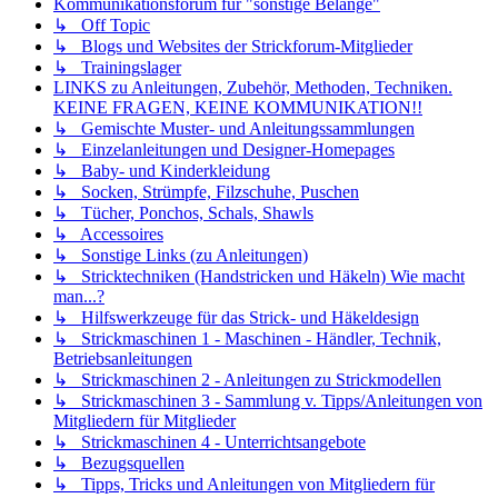
Kommunikationsforum für "sonstige Belange"
↳ Off Topic
↳ Blogs und Websites der Strickforum-Mitglieder
↳ Trainingslager
LINKS zu Anleitungen, Zubehör, Methoden, Techniken.
KEINE FRAGEN, KEINE KOMMUNIKATION!!
↳ Gemischte Muster- und Anleitungssammlungen
↳ Einzelanleitungen und Designer-Homepages
↳ Baby- und Kinderkleidung
↳ Socken, Strümpfe, Filzschuhe, Puschen
↳ Tücher, Ponchos, Schals, Shawls
↳ Accessoires
↳ Sonstige Links (zu Anleitungen)
↳ Stricktechniken (Handstricken und Häkeln) Wie macht
man...?
↳ Hilfswerkzeuge für das Strick- und Häkeldesign
↳ Strickmaschinen 1 - Maschinen - Händler, Technik,
Betriebsanleitungen
↳ Strickmaschinen 2 - Anleitungen zu Strickmodellen
↳ Strickmaschinen 3 - Sammlung v. Tipps/Anleitungen von
Mitgliedern für Mitglieder
↳ Strickmaschinen 4 - Unterrichtsangebote
↳ Bezugsquellen
↳ Tipps, Tricks und Anleitungen von Mitgliedern für