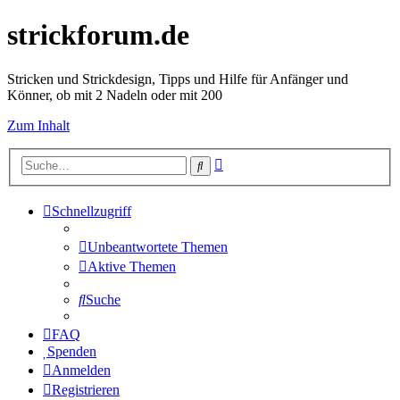
strickforum.de
Stricken und Strickdesign, Tipps und Hilfe für Anfänger und
Könner, ob mit 2 Nadeln oder mit 200
Zum Inhalt
Erweiterte
Suche
Suche
Schnellzugriff
Unbeantwortete Themen
Aktive Themen
Suche
FAQ
Spenden
Anmelden
Registrieren