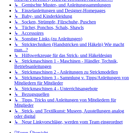
↳ Gemischte Muster- und Anleitungssammlungen
↳ Einzelanleitungen und Designer-Homepages
↳ Baby- und Kinderkleidung
↳ Socken, Strümpfe, Filzschuhe, Puschen
↳ Tücher, Ponchos, Schals, Shawls
↳ Accessoires
↳ Sonstige Links (zu Anleitungen)
↳ Stricktechniken (Handstricken und Häkeln) Wie macht
man...?
↳ Hilfswerkzeuge für das Strick- und Häkeldesign
↳ Strickmaschinen 1 - Maschinen - Händler, Technik,
Betriebsanleitungen
↳ Strickmaschinen 2 - Anleitungen zu Strickmodellen
↳ Strickmaschinen 3 - Sammlung v. Tipps/Anleitungen von
Mitgliedern für Mitglieder
↳ Strickmaschinen 4 - Unterrichtsangebote
↳ Bezugsquellen
↳ Tipps, Tricks und Anleitungen von Mitgliedern für
Mitglieder
↳ Strick- und Textilkunst: Museen, Ausstellungen analog
oder digital
↳ Neue Linkvorschläge, werden vom Team eingeordnet
Foren-Übersicht