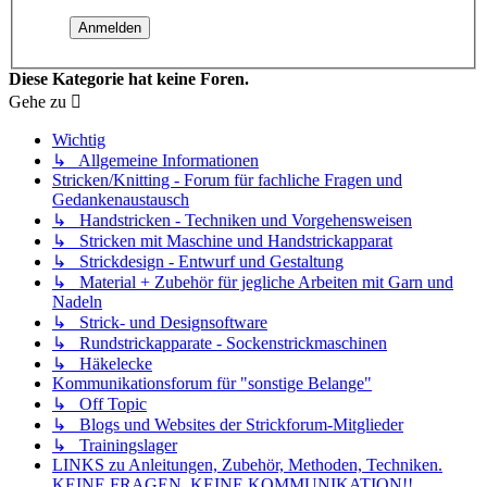
Diese Kategorie hat keine Foren.
Gehe zu
Wichtig
↳ Allgemeine Informationen
Stricken/Knitting - Forum für fachliche Fragen und
Gedankenaustausch
↳ Handstricken - Techniken und Vorgehensweisen
↳ Stricken mit Maschine und Handstrickapparat
↳ Strickdesign - Entwurf und Gestaltung
↳ Material + Zubehör für jegliche Arbeiten mit Garn und
Nadeln
↳ Strick- und Designsoftware
↳ Rundstrickapparate - Sockenstrickmaschinen
↳ Häkelecke
Kommunikationsforum für "sonstige Belange"
↳ Off Topic
↳ Blogs und Websites der Strickforum-Mitglieder
↳ Trainingslager
LINKS zu Anleitungen, Zubehör, Methoden, Techniken.
KEINE FRAGEN, KEINE KOMMUNIKATION!!