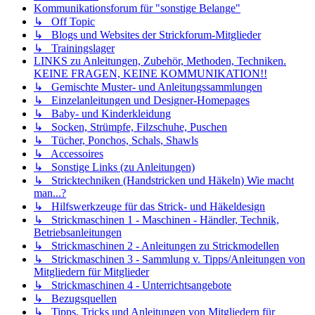
Kommunikationsforum für "sonstige Belange"
↳ Off Topic
↳ Blogs und Websites der Strickforum-Mitglieder
↳ Trainingslager
LINKS zu Anleitungen, Zubehör, Methoden, Techniken.
KEINE FRAGEN, KEINE KOMMUNIKATION!!
↳ Gemischte Muster- und Anleitungssammlungen
↳ Einzelanleitungen und Designer-Homepages
↳ Baby- und Kinderkleidung
↳ Socken, Strümpfe, Filzschuhe, Puschen
↳ Tücher, Ponchos, Schals, Shawls
↳ Accessoires
↳ Sonstige Links (zu Anleitungen)
↳ Stricktechniken (Handstricken und Häkeln) Wie macht
man...?
↳ Hilfswerkzeuge für das Strick- und Häkeldesign
↳ Strickmaschinen 1 - Maschinen - Händler, Technik,
Betriebsanleitungen
↳ Strickmaschinen 2 - Anleitungen zu Strickmodellen
↳ Strickmaschinen 3 - Sammlung v. Tipps/Anleitungen von
Mitgliedern für Mitglieder
↳ Strickmaschinen 4 - Unterrichtsangebote
↳ Bezugsquellen
↳ Tipps, Tricks und Anleitungen von Mitgliedern für