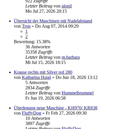
922
Zugriffe
Letzter Beitrag
von
alonil
Mo Jul 27, 2026 20:15
Übersicht der Maschinen mit Nadelabstand
von
Tron
»
Do Aug 07, 2014 09:29
1
2
Bewertung: 15.38%
36
Antworten
35358
Zugriffe
Letzter Beitrag
von
m.barbara
Mi Jul 15, 2026 18:15
Krause rechts mit Silver red 280
von
Katharina Haigl
»
Do Jun 18, 2026 13:12
5
Antworten
2834
Zugriffe
Letzter Beitrag
von
Hummelbrummel
Fr Jun 19, 2026 06:58
Überlegung neue Maschine - KH970/ KR838
von
FluffyDog
»
Fr Feb 27, 2026 09:30
10
Antworten
3897
Zugriffe
Letzter Beitrag
von
FluffyDog