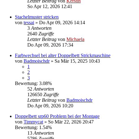
Letzter Beitrag
von
Kerstin
So Apr 12, 2026 12:41
Stachelmuster stricken
von
tessai
»
Do Apr 09, 2026 14:14
3
Antworten
2640
Zugriffe
Letzter Beitrag
von
Michaela
Do Apr 09, 2026 17:34
Farbwechsel bei alter Doppelbett Strickmaschine
von
Badmoischdr
»
Sa Mär 15, 2025 10:43
1
2
3
Bewertung: 3.08%
52
Antworten
126650
Zugriffe
Letzter Beitrag
von
Badmoischdr
Do Apr 09, 2026 10:20
Doppelbett srp60 Problem bei der Montage
von
Timmycat
»
So Mär 22, 2026 20:47
Bewertung: 1.54%
13
Antworten
5786
Zugriffe