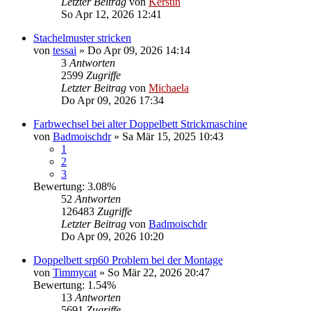
Letzter Beitrag
von
Kerstin
So Apr 12, 2026 12:41
Stachelmuster stricken
von
tessai
»
Do Apr 09, 2026 14:14
3
Antworten
2599
Zugriffe
Letzter Beitrag
von
Michaela
Do Apr 09, 2026 17:34
Farbwechsel bei alter Doppelbett Strickmaschine
von
Badmoischdr
»
Sa Mär 15, 2025 10:43
1
2
3
Bewertung: 3.08%
52
Antworten
126483
Zugriffe
Letzter Beitrag
von
Badmoischdr
Do Apr 09, 2026 10:20
Doppelbett srp60 Problem bei der Montage
von
Timmycat
»
So Mär 22, 2026 20:47
Bewertung: 1.54%
13
Antworten
5691
Zugriffe