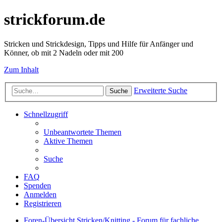
strickforum.de
Stricken und Strickdesign, Tipps und Hilfe für Anfänger und
Könner, ob mit 2 Nadeln oder mit 200
Zum Inhalt
Erweiterte Suche
Suche
Schnellzugriff
Unbeantwortete Themen
Aktive Themen
Suche
FAQ
Spenden
Anmelden
Registrieren
Foren-Übersicht
Stricken/Knitting - Forum für fachliche