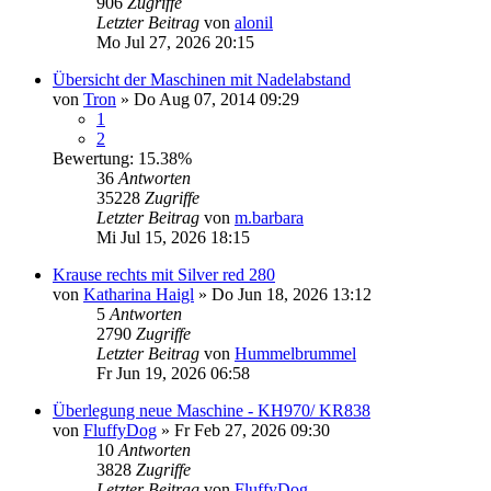
906
Zugriffe
Letzter Beitrag
von
alonil
Mo Jul 27, 2026 20:15
Übersicht der Maschinen mit Nadelabstand
von
Tron
»
Do Aug 07, 2014 09:29
1
2
Bewertung: 15.38%
36
Antworten
35228
Zugriffe
Letzter Beitrag
von
m.barbara
Mi Jul 15, 2026 18:15
Krause rechts mit Silver red 280
von
Katharina Haigl
»
Do Jun 18, 2026 13:12
5
Antworten
2790
Zugriffe
Letzter Beitrag
von
Hummelbrummel
Fr Jun 19, 2026 06:58
Überlegung neue Maschine - KH970/ KR838
von
FluffyDog
»
Fr Feb 27, 2026 09:30
10
Antworten
3828
Zugriffe
Letzter Beitrag
von
FluffyDog