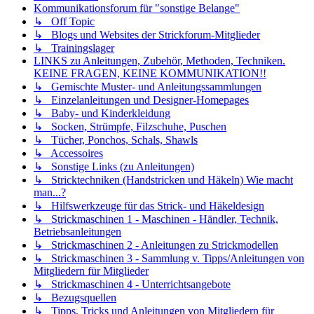
Kommunikationsforum für "sonstige Belange"
↳ Off Topic
↳ Blogs und Websites der Strickforum-Mitglieder
↳ Trainingslager
LINKS zu Anleitungen, Zubehör, Methoden, Techniken.
KEINE FRAGEN, KEINE KOMMUNIKATION!!
↳ Gemischte Muster- und Anleitungssammlungen
↳ Einzelanleitungen und Designer-Homepages
↳ Baby- und Kinderkleidung
↳ Socken, Strümpfe, Filzschuhe, Puschen
↳ Tücher, Ponchos, Schals, Shawls
↳ Accessoires
↳ Sonstige Links (zu Anleitungen)
↳ Stricktechniken (Handstricken und Häkeln) Wie macht
man...?
↳ Hilfswerkzeuge für das Strick- und Häkeldesign
↳ Strickmaschinen 1 - Maschinen - Händler, Technik,
Betriebsanleitungen
↳ Strickmaschinen 2 - Anleitungen zu Strickmodellen
↳ Strickmaschinen 3 - Sammlung v. Tipps/Anleitungen von
Mitgliedern für Mitglieder
↳ Strickmaschinen 4 - Unterrichtsangebote
↳ Bezugsquellen
↳ Tipps, Tricks und Anleitungen von Mitgliedern für