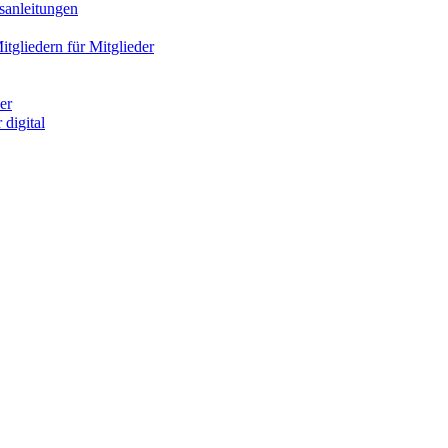
sanleitungen
gliedern für Mitglieder
er
digital