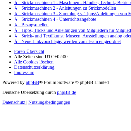
↳ Strickmaschinen 1 - Maschinen - Händler, Technik, Betrieb
↳ Strickmaschinen 2 - Anleitungen zu Strickmodellen
↳ Strickmaschinen 3 - Sammlung v. Tipps/Anleitungen von Mit
↳ Strickmaschinen 4 - Unterrichtsangebote
↳ Bezugsquellen
↳ Tipps, Tricks und Anleitungen von Mitgliedern für Mitglied
↳ Strick- und Textilkunst: Museen, Ausstellungen analog oder 
↳ Neue Linkvorschläge, werden vom Team eingeordnet
Foren-Übersicht
Alle Zeiten sind
UTC+02:00
Alle Cookies löschen
Datenschutzerklärung
Impressum
Powered by
phpBB
® Forum Software © phpBB Limited
Deutsche Übersetzung durch
phpBB.de
Datenschutz
|
Nutzungsbedingungen