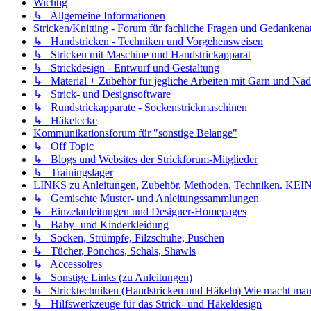
Wichtig
↳ Allgemeine Informationen
Stricken/Knitting - Forum für fachliche Fragen und Gedankena
↳ Handstricken - Techniken und Vorgehensweisen
↳ Stricken mit Maschine und Handstrickapparat
↳ Strickdesign - Entwurf und Gestaltung
↳ Material + Zubehör für jegliche Arbeiten mit Garn und Nad
↳ Strick- und Designsoftware
↳ Rundstrickapparate - Sockenstrickmaschinen
↳ Häkelecke
Kommunikationsforum für "sonstige Belange"
↳ Off Topic
↳ Blogs und Websites der Strickforum-Mitglieder
↳ Trainingslager
LINKS zu Anleitungen, Zubehör, Methoden, Techniken
↳ Gemischte Muster- und Anleitungssammlungen
↳ Einzelanleitungen und Designer-Homepages
↳ Baby- und Kinderkleidung
↳ Socken, Strümpfe, Filzschuhe, Puschen
↳ Tücher, Ponchos, Schals, Shawls
↳ Accessoires
↳ Sonstige Links (zu Anleitungen)
↳ Stricktechniken (Handstricken und Häkeln) Wie macht man.
↳ Hilfswerkzeuge für das Strick- und Häkeldesign