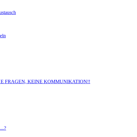
ustausch
eln
. KEINE FRAGEN, KEINE KOMMUNIKATION!!
..?