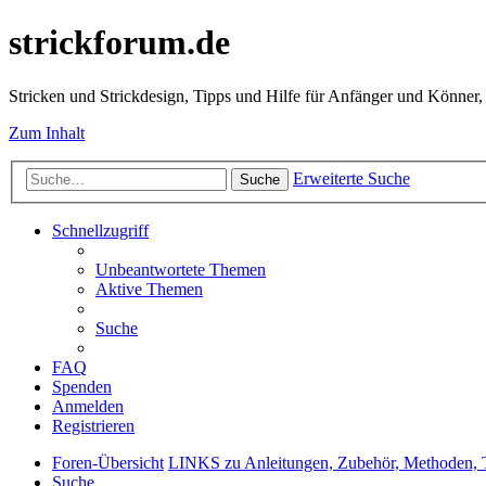
strickforum.de
Stricken und Strickdesign, Tipps und Hilfe für Anfänger und Könner,
Zum Inhalt
Erweiterte Suche
Suche
Schnellzugriff
Unbeantwortete Themen
Aktive Themen
Suche
FAQ
Spenden
Anmelden
Registrieren
Foren-Übersicht
LINKS zu Anleitungen, Zubehör, Metho
Suche