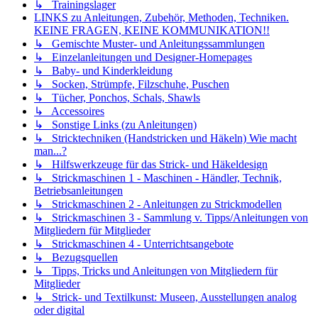
↳ Trainingslager
LINKS zu Anleitungen, Zubehör, Methoden, Techniken.
KEINE FRAGEN, KEINE KOMMUNIKATION!!
↳ Gemischte Muster- und Anleitungssammlungen
↳ Einzelanleitungen und Designer-Homepages
↳ Baby- und Kinderkleidung
↳ Socken, Strümpfe, Filzschuhe, Puschen
↳ Tücher, Ponchos, Schals, Shawls
↳ Accessoires
↳ Sonstige Links (zu Anleitungen)
↳ Stricktechniken (Handstricken und Häkeln) Wie macht
man...?
↳ Hilfswerkzeuge für das Strick- und Häkeldesign
↳ Strickmaschinen 1 - Maschinen - Händler, Technik,
Betriebsanleitungen
↳ Strickmaschinen 2 - Anleitungen zu Strickmodellen
↳ Strickmaschinen 3 - Sammlung v. Tipps/Anleitungen von
Mitgliedern für Mitglieder
↳ Strickmaschinen 4 - Unterrichtsangebote
↳ Bezugsquellen
↳ Tipps, Tricks und Anleitungen von Mitgliedern für
Mitglieder
↳ Strick- und Textilkunst: Museen, Ausstellungen analog
oder digital