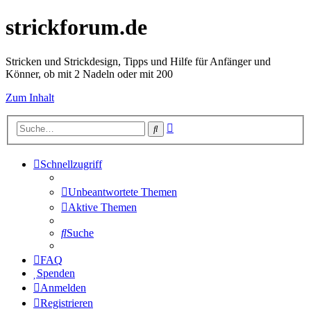
strickforum.de
Stricken und Strickdesign, Tipps und Hilfe für Anfänger und
Könner, ob mit 2 Nadeln oder mit 200
Zum Inhalt
Erweiterte
Suche
Suche
Schnellzugriff
Unbeantwortete Themen
Aktive Themen
Suche
FAQ
Spenden
Anmelden
Registrieren