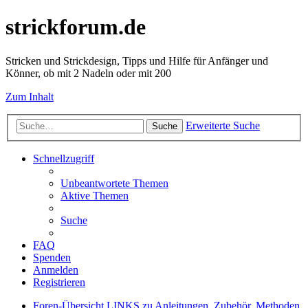
strickforum.de
Stricken und Strickdesign, Tipps und Hilfe für Anfänger und
Könner, ob mit 2 Nadeln oder mit 200
Zum Inhalt
Erweiterte Suche
Suche
Schnellzugriff
Unbeantwortete Themen
Aktive Themen
Suche
FAQ
Spenden
Anmelden
Registrieren
Foren-Übersicht
LINKS zu Anleitungen, Zubehör, Methoden,