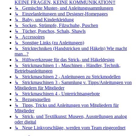
KEINE FRAGEN, KEINE KOMMUNIKATION!!
↳ Gemischte Muster- und Anleitungssammlungen
↳ Einzelanleitungen und Designer-Homepages
↳ Baby- und Kinderkleidung
↳ Socken, Strümpfe, Filzschuhe, Puschen
↳ Tücher, Ponchos, Schals, Shawls
↳ Accessoires
↳ Sonstige Links (zu Anleitungen)
↳ Stricktechniken (Handstricken und Häkeln) Wie macht
man...?
↳ Hilfswerkzeuge für das Strick- und Häkeldesign
↳ Strickmaschinen 1 - Maschinen - Händler, Technik,
Betriebsanleitungen
↳ Strickmaschinen 2 - Anleitungen zu Strickmodellen
↳ Strickmaschinen 3 - Sammlung v. Tipps/Anleitungen von
Mitgliedern für Mitglieder
↳ Strickmaschinen 4 - Unterrichtsangebote
↳ Bezugsquellen
↳ Tipps, Tricks und Anleitungen von Mitgliedern für
Mitglieder
↳ Strick- und Textilkunst: Museen, Ausstellungen analog
oder digital
↳ Neue Linkvorschläge, werden vom Team eingeordnet